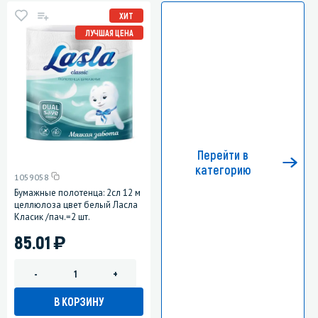
ХИТ
ЛУЧШАЯ ЦЕНА
Перейти в
категорию
1059058
Бумажные полотенца: 2сл 12 м
целлюлоза цвет белый Ласла
Класик /пач.=2 шт.
)
85.01
-
+
В КОРЗИНУ