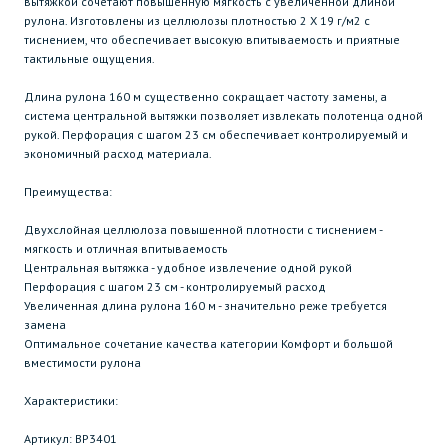
вытяжкой сочетают повышенную мягкость с увеличенной длиной
рулона. Изготовлены из целлюлозы плотностью 2 Х 19 г/м2 с
тиснением, что обеспечивает высокую впитываемость и приятные
тактильные ощущения.
Длина рулона 160 м существенно сокращает частоту замены, а
система центральной вытяжки позволяет извлекать полотенца одной
рукой. Перфорация с шагом 23 см обеспечивает контролируемый и
экономичный расход материала.
Преимущества:
Двухслойная целлюлоза повышенной плотности с тиснением -
мягкость и отличная впитываемость
Центральная вытяжка - удобное извлечение одной рукой
Перфорация с шагом 23 см - контролируемый расход
Увеличенная длина рулона 160 м - значительно реже требуется
замена
Оптимальное сочетание качества категории Комфорт и большой
вместимости рулона
Характеристики:
Артикул: BP3401