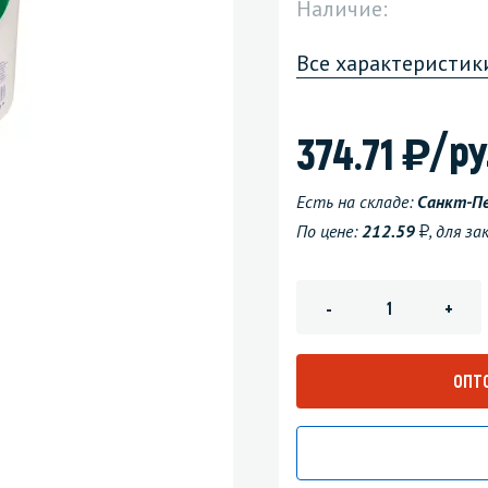
Наличие:
зеркала
Мебель и оргтехника
Все характеристик
я
Личная гигиена
)
/ру
374.71
Есть на складе:
Санкт-П
у
По цене:
212.59
, для з
-
+
ОПТ