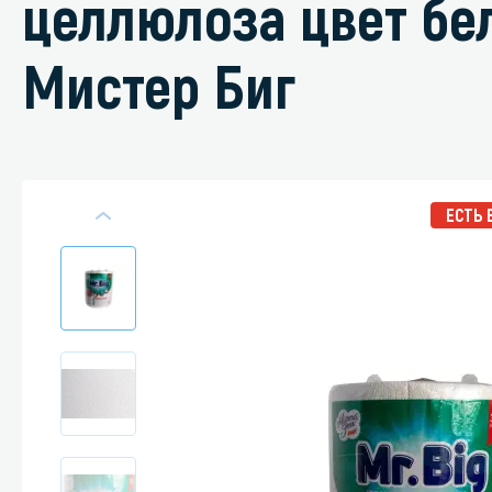
целлюлоза цвет бе
Мистер Биг
Специали
Дегризер
Защитные с
ЕСТЬ 
стрипперы
Средства 
Средства 
поверхнос
Средства 
Средства 
пятноудал
Средства 