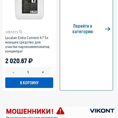
Перейти в
категорию
1059373
Localan: Extra Convect 4.7 5л
моющее средство для
очистки пароконвектоматов,
концентрат
)
2 020.67
-
+
В КОРЗИНУ