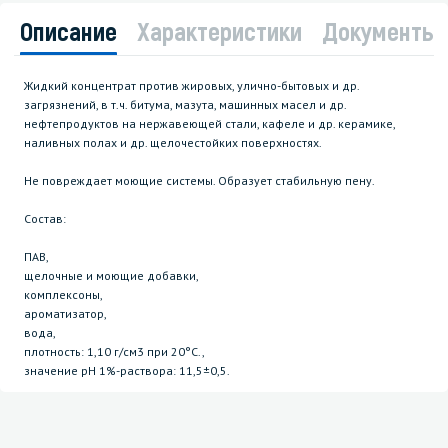
Описание
Характеристики
Документы
Жидкий концентрат против жировых, улично-бытовых и др.
загрязнений, в т.ч. битума, мазута, машинных масел и др.
нефтепродуктов на нержавеющей стали, кафеле и др. керамике,
наливных полах и др. щелочестойких поверхностях.
Не повреждает моющие системы. Образует стабильную пену.
Состав:
ПАВ,
щелочные и моющие добавки,
комплексоны,
ароматизатор,
вода,
плотность: 1,10 г/см3 при 20°С.,
значение pH 1%-раствора: 11,5±0,5.