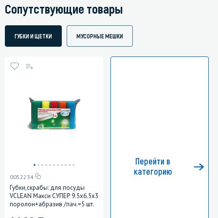
Сопутствующие товары
ГУБКИ И ЩЕТКИ
МУСОРНЫЕ МЕШКИ
Перейти в
категорию
0052234
Губки,скрабы: для посуды
VCLEAN Макси СУПЕР 9.5х6.5х3
поролон+абразив /пач.=5 шт.