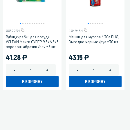
0052234
1049454
Губки,скрабы: для посуды
Мешки для мусора: * 30л ПНД
VCLEAN Макси СУПЕР 9.5х6.5х3
Выгодно черные /рул.=30 шт.
поролон+абразив /пач.=5 шт.
)
)
41.28
43.15
-
+
-
+
В КОРЗИНУ
В КОРЗИНУ