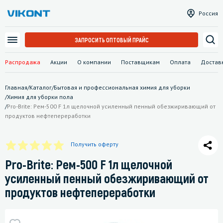
Россия
ЗАПРОСИТЬ ОПТОВЫЙ ПРАЙС
Распродажа
Акции
О компании
Поставщикам
Оплата
Достав
Главная
/
Каталог
/
Бытовая и профессиональная химия для уборки
/
Химия для уборки пола
/
Pro-Brite: Рем-500 F 1л щелочной усиленный пенный обезжиривающий от
продуктов нефтепереработки
Получить оферту
Pro-Brite: Рем-500 F 1л щелочной
усиленный пенный обезжиривающий от
продуктов нефтепереработки