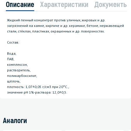
Описание
Характеристики
Документы
Жидкий пенный концентрат против уличных, жировых и др.
загрязнений на камне, кирпиче и др. керамике, бетоне, нержавеющей
стали, стёклах, пластиках, окрашенных и др. поверхностях.
Состав:
Вода,
ПАВ,
комплексон,
растворитель,
поликарбоксилат,
щёлочь,
плотность: 1,07±0,05 г/см3 при 20°С.,
значение pH 1%-раствора: 12,0±0,5.
Аналоги