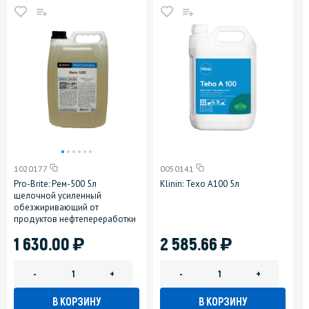
1020177
0050141
Pro-Brite: Рем-500 5л
Klinin: Техо А100 5л
щелочной усиленный
обезжиривающий от
продуктов нефтепереработки
)
)
1 630.00
2 585.66
-
+
-
+
В КОРЗИНУ
В КОРЗИНУ