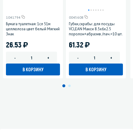
1041794
0045608
Бумага туалетная: 1сл 51м
Губки,скрабы: для посуды
целлюлоза цвет белый Мягкий
VCLEAN Макси 8.5х6х2.5
Знак
поролон+абразив /пач.=10 шт.
)
)
26.53
61.32
-
+
-
+
В КОРЗИНУ
В КОРЗИНУ