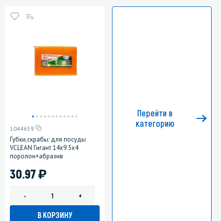
Перейти в
категорию
1044659
Губки,скрабы: для посуды
VCLEAN Гигант 14х9.5х4
поролон+абразив
)
30.97
-
+
В КОРЗИНУ