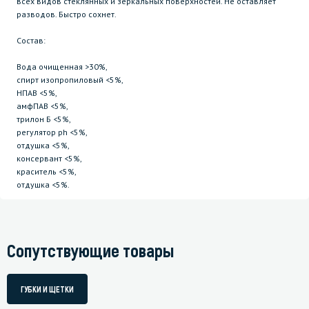
всех видов стеклянных и зеркальных поверхностей. Не оставляет
разводов. Быстро сохнет.
Состав:
Вода очищенная >30%,
спирт изопропиловый <5%,
НПАВ <5%,
амфПАВ <5%,
трилон Б <5%,
регулятор ph <5%,
отдушка <5%,
консервант <5%,
краситель <5%,
отдушка <5%.
Сопутствующие товары
ГУБКИ И ЩЕТКИ