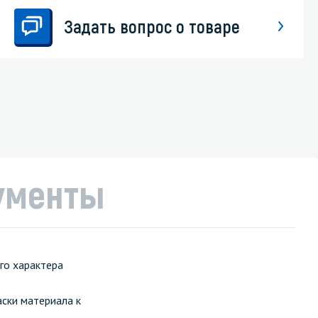
Задать вопрос о товаре
ументы
го характера
ски материала к