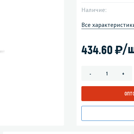
Наличие:
зеркала
Мебель и оргтехника
Все характеристик
я
Личная гигиена
)
/ш
434.60
-
+
ОПТ