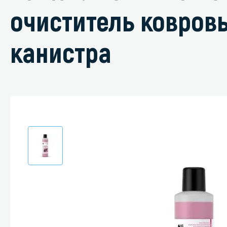
очиститель ковров
канистра
Специали
Дегризер
Защитные с
стрипперы
Средства 
Средства 
поверхнос
Средства 
Средства 
пятноудал
Средства 