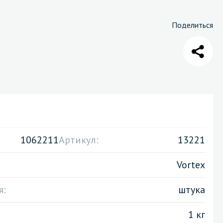
Поделиться
Санузел и туалетная комната
борудования
Средства для дезинфекции санузлов
Средства для мытья унитазов и сантехники
посуды
Средства для очистки полов и стен в санузлах
ования и грилей
Средства для устранения засоров
 машин
1062211
Артикул:
13221
Vortex
я:
штука
1 кг