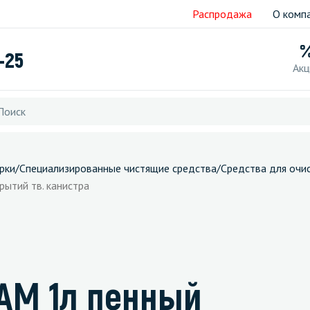
Распродажа
О комп
-25
Акц
рки
/
Специализированные чистящие средства
/
Средства для очис
ытий тв. канистра
OAM 1л пенный