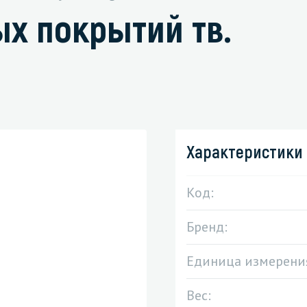
ых покрытий тв.
зированные чистящие средства
Кухня
Средства для дезинфекции о
кухни
оставы, воски, полимеры и
Средства для ручного мытья 
Характеристики
для очистки бассейнов
Средства для очистки оборуд
для очистки металлических
Средства для посудомоечных
Код:
тей
Бренд:
для послестроительной уборки
для удаления граффити и
Единица измерени
ители
для очистки ковров и мягкой мебели
Вес: